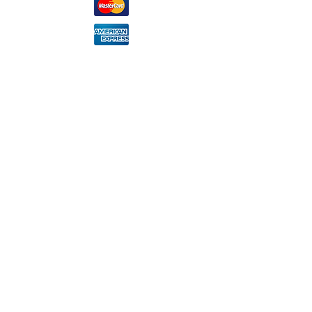
TÉL. :
+39 0166.93011
Courriel :
info@miramonticervino.it
© 2020 par MIRAMONTI CERVINO